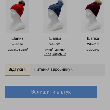
Шапка
Шапка
Шапка
WH-586
WH-603
WH-617
терракотовый
синий, джинс,
марсала
кола, капучино
Відгуки
0
Питання виробнику
0
Залишити відгук