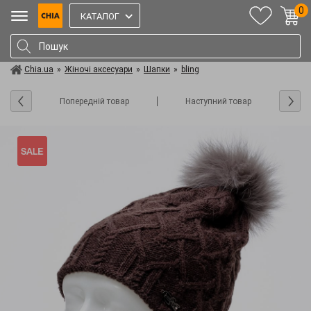
0
КАТАЛОГ
Chia.ua
»
Жіночі аксесуари
»
Шапки
»
bling
Попередній товар
Наступний товар