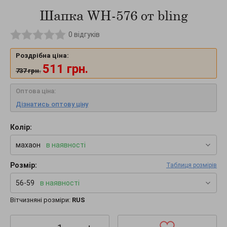
Шапка WH-576 от bling
0
відгуків
Роздрібна ціна:
511
грн.
737
грн.
Оптова ціна:
Дізнатись оптову ціну
Колір:
махаон
в наявності
Розмір:
Таблиця розмірів
56-59
в наявності
Вітчизняні розміри:
RUS