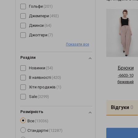
Гольфи
(201)
Джемпери
(492)
Джинси
(64)
Джоггери
(7)
Показати все
Жилетки
(153)
Капелюхи
(31)
Розділи
Капрі
(89)
Брюки
Новинки
(54)
Кардигани
(255)
-6603-10
В наявності
(420)
бежевий
Кеди
(3)
Хіти продажів
(1)
Кепки
(190)
Sale
(3299)
Комбінезони
(245)
Відгуки
0
Комплекти
(268)
Розмірність
Все
(13036)
Коміри
(6)
Стандартні
(12287)
Корсети
(63)