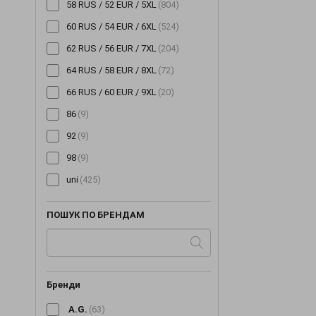
58 RUS / 52 EUR / 5XL
(804)
60 RUS / 54 EUR / 6XL
(524)
62 RUS / 56 EUR / 7XL
(204)
64 RUS / 58 EUR / 8XL
(72)
66 RUS / 60 EUR / 9XL
(20)
86
(9)
92
(9)
98
(9)
uni
(425)
ПОШУК ПО БРЕНДАМ
Бренди
A.G.
(63)