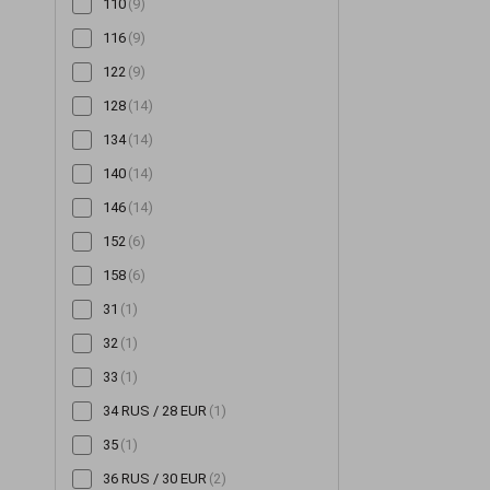
110
(9)
Снуди
(126)
116
(9)
Сорочки
(354)
122
(9)
Спідниці
(522)
128
(14)
Сукні
(3354)
134
(14)
Сумки
(14)
140
(14)
Толстовки
(48)
146
(14)
Топи
(254)
152
(6)
Туніки
(143)
158
(6)
Футболки
(259)
31
(1)
Халати
(20)
32
(1)
Худі
(95)
33
(1)
Хустинки та бандани
(16)
34 RUS / 28 EUR
(1)
Чепчики
(2)
35
(1)
Шалі та шарфи
(59)
36 RUS / 30 EUR
(2)
Шапки
(1334)