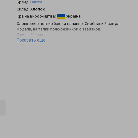
Бренд:
Carica
Склад:
Хлопок
Країна виробництва:
Україна
Хлопковые летние брюки-палаццо. Свободный силуэт
модели, на талии пояс-резинкой с завязкой.
Длина: 111 см
Показать еще
Рост модели: 170 см
Сезон: Лето
Состав: 50% Cotton; 40% Polyester; 10% Lycra