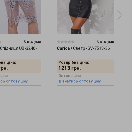
0 відгуків
0 відгуків
Спідниця UB-3240-
Carica
•
Светр -SV-7518-36
на ціна:
Роздрібна ціна:
грн.
1213
грн.
ціна:
Оптова ціна:
сь оптову ціну
Дізнатись оптову ціну