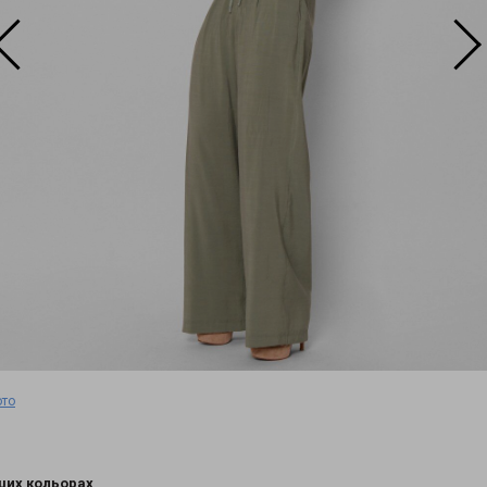
ото
ших кольорах