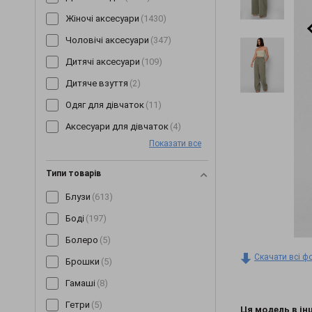
Жіночі аксесуари
(1430)
Чоловічі аксесуари
(347)
Дитячі аксесуари
(109)
Дитяче взуття
(2)
Одяг для дівчаток
(11)
Аксесуари для дівчаток
(4)
Показати все
Типи товарів
Блузи
(613)
Боді
(197)
Болеро
(5)
Скачати всі ф
Брошки
(5)
Гамаші
(8)
Гетри
(5)
Ця модель в ін