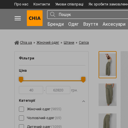
Про нас
Контакти
Умови співпраці
Як зробити замовлен
Бренди
Одяг
Взуття
Аксесуари
Chia.ua
»
Жіночий одяг
»
Штани
»
Carica
Фільтри
Ціна
-
грн.
Категорії
Жіночий одяг
(9855)
Чоловічий одяг
(69)
Дитячий одяг
(1059)