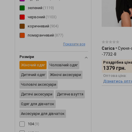
Плащи
(6)
зелений
(1119)
Пледи
(29)
червоний
(1103)
Ползунки
(46)
коричневий
(904)
Постільна білизна
(2)
помаранчевий
(877)
Пояси та ремені
(20)
Показати все
рожевий
(850)
Carica
•
Сукня-
Піджаки
(233)
блакитний
(749)
-7732-8
Розміри
Піжами
(62)
Роздрібна ціна
жовтий
(599)
Жіночий одяг
Чоловічий одяг
1379
грн.
Пінетки
(8)
мультиколор
(495)
Дитячий одяг
Жіночі аксесуари
Оптова ціна:
Рукавички
(2)
бірюзовий
(123)
Дізнатись опто
Чоловічі аксесуари
Різне
(2422)
салатовий
(86)
Дитячі аксесуари
Дитяче взуття
Сарафани
(202)
Одяг для дівчаток
Светри
(229)
Аксесуари для дівчаток
Світшоти
(171)
104
(9)
Сережки
(3)