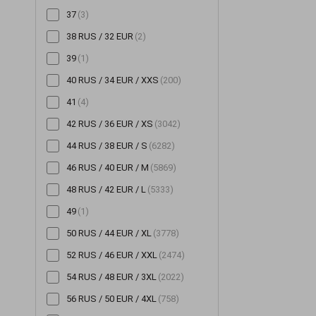
37
(3)
Шорти
(196)
38 RUS / 32 EUR
(2)
Штани
(705)
39
(1)
Шуби
(14)
40 RUS / 34 EUR / XXS
(200)
41
(4)
42 RUS / 36 EUR / XS
(3042)
44 RUS / 38 EUR / S
(6282)
46 RUS / 40 EUR / M
(5869)
48 RUS / 42 EUR / L
(5333)
49
(1)
50 RUS / 44 EUR / XL
(3778)
52 RUS / 46 EUR / XXL
(2474)
54 RUS / 48 EUR / 3XL
(2022)
56 RUS / 50 EUR / 4XL
(758)