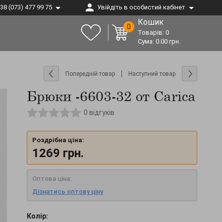
38 (073) 477 99 75
Увійдіть в особистий кабінет
Кошик
0
Товарів:
0
Сума:
0.00
грн.
Попередній товар
Наступний товар
Брюки -6603-32 от Carica
0
відгуків
Роздрібна ціна:
1269
грн.
Оптова ціна:
Дізнатись оптову ціну
Колір: