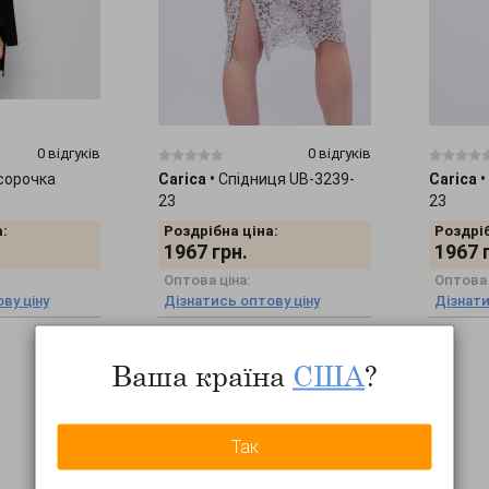
0 відгуків
0 відгуків
сорочка
Carica
•
Спідниця UB-3239-
Carica
•
23
23
:
Роздрібна ціна:
Роздріб
1967
грн.
1967
Оптова ціна:
Оптова 
ву ціну
Дізнатись оптову ціну
Дізнати
Ваша країна
США
?
Так