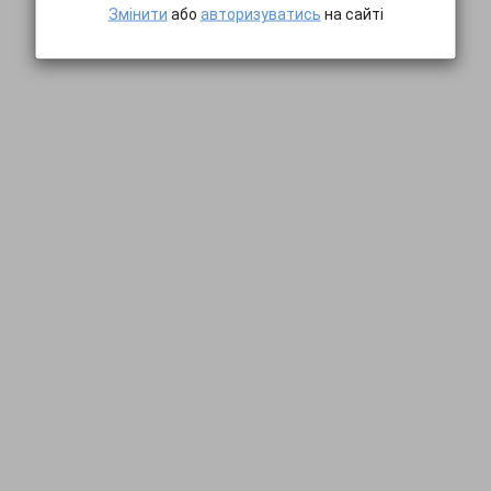
Змінити
або
авторизуватись
на сайті