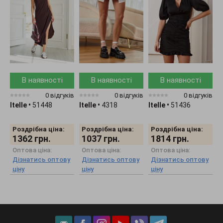
В наявності
В наявності
В наявності
0 відгуків
0 відгуків
0 відгуків
Itelle
•
51448
Itelle
•
4318
Itelle
•
51436
I
Роздрібна ціна:
Роздрібна ціна:
Роздрібна ціна:
1362
грн.
1037
грн.
1814
грн.
Оптова ціна:
Оптова ціна:
Оптова ціна:
Дізнатись оптову
Дізнатись оптову
Дізнатись оптову
ціну
ціну
ціну
ц