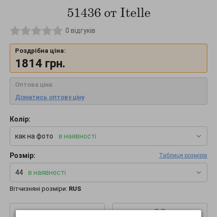
51436 от Itelle
0
відгуків
Роздрібна ціна:
1814
грн.
Оптова ціна:
Дізнатись оптову ціну
Колір:
как на фото
в наявності
Розмір:
Таблиця розмірів
44
в наявності
Вітчизняні розміри:
RUS
–
+