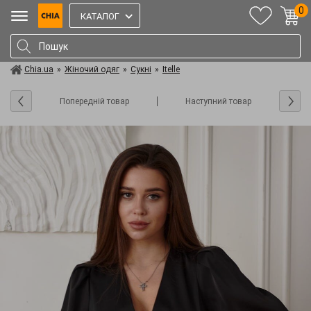
0
КАТАЛОГ
Chia.ua
»
Жіночий одяг
»
Сукні
»
Itelle
Попередній товар
Наступний товар