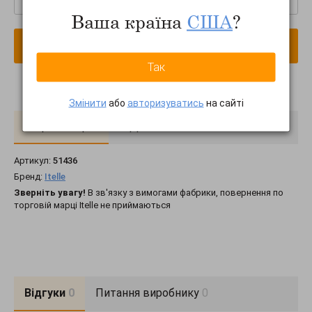
Ваша країна
США
?
В кошик
Так
Змінити
або
авторизуватись
на сайті
Про товар
Доставка
Оплата
Артикул:
51436
Бренд:
Itelle
Зверніть увагу!
В зв'язку з вимогами фабрики, повернення по
торговій марці Itelle не приймаються
Відгуки
0
Питання виробнику
0