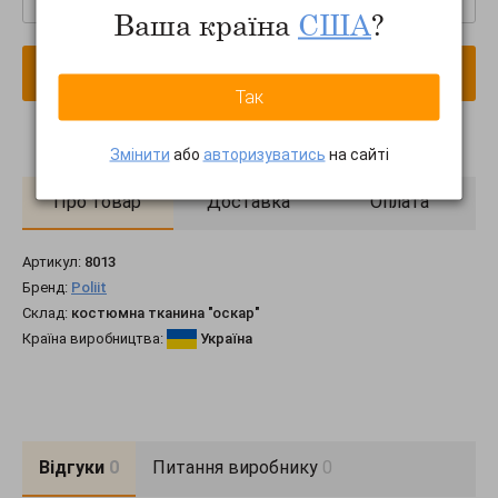
Ваша країна
США
?
В кошик
Так
Змінити
або
авторизуватись
на сайті
Про товар
Доставка
Оплата
Артикул:
8013
Бренд:
Poliit
Склад:
костюмна тканина "оскар"
Країна виробництва:
Україна
Відгуки
0
Питання виробнику
0