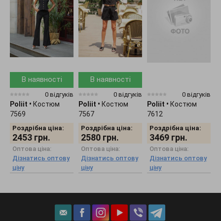
В наявності
В наявності
0 відгуків
0 відгуків
0 відгуків
Poliit
•
Костюм
Poliit
•
Костюм
Poliit
•
Костюм
P
7569
7567
7612
7
Роздрібна ціна:
Роздрібна ціна:
Роздрібна ціна:
2453
грн.
2580
грн.
3469
грн.
Оптова ціна:
Оптова ціна:
Оптова ціна:
Дізнатись оптову
Дізнатись оптову
Дізнатись оптову
ціну
ціну
ціну
ц