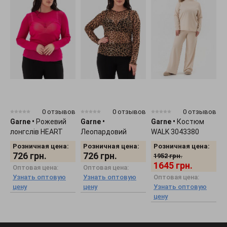
0 отзывов
0 отзывов
0 отзывов
Garne
•
Рожевий
Garne
•
Garne
•
Костюм
G
лонгслів HEART
Леопардовий
WALK 3043380
г
3043373
лонгслів HEART
к
Розничная цена:
Розничная цена:
Розничная цена:
3043374
726
грн.
726
грн.
1952
грн.
1645
грн.
Оптовая цена:
Оптовая цена:
Узнать оптовую
Узнать оптовую
Оптовая цена:
цену
цену
Узнать оптовую
цену