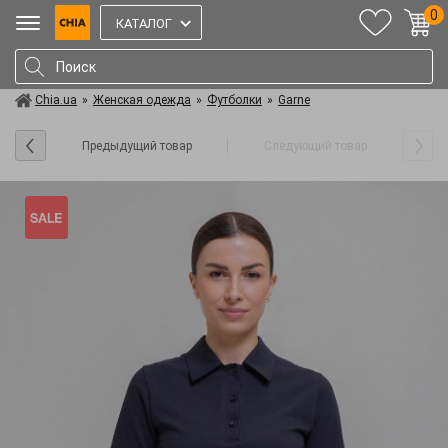
0
КАТАЛОГ
Chia.ua
»
Женская одежда
»
Футболки
»
Garne
Предыдущий товар
Следующий товар