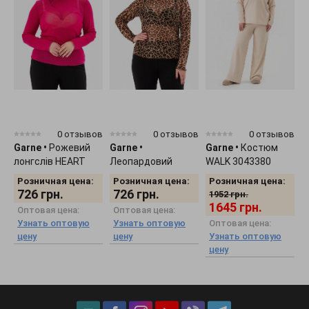
0 отзывов
0 отзывов
0 отзывов
Garne
•
Рожевий
Garne
•
Garne
•
Костюм
G
лонгслів HEART
Леопардовий
WALK 3043380
г
3043373
лонгслів HEART
к
Розничная цена:
Розничная цена:
Розничная цена:
3043374
726
грн.
726
грн.
1952
грн.
1645
грн.
Оптовая цена:
Оптовая цена:
Узнать оптовую
Узнать оптовую
Оптовая цена:
цену
цену
Узнать оптовую
цену