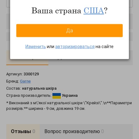
Ваша страна
США
?
Товар отключен
Да
Сообщить о появлении
Изменить
или
авторизироваться
на сайте
О товаре
Доставка
Оплата
Артикул:
3300129
Бренд:
Garne
Состав:
натуральна шкіра
Страна производитель:
Украина
* Виконаний з м\'якої натуральної шкіри \"Крейзі\".\n**Параметри
розмірів:** ширина - 9 см, довжина 19 см.
Отзывы
0
Вопрос производителю
0