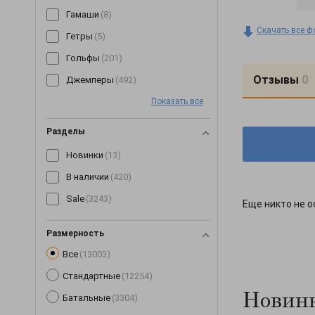
Гамаши
(8)
Скачать все ф
Гетры
(5)
Гольфы
(201)
Отзывы
0
Джемперы
(492)
Показать все
Джинсы
(64)
Джоггеры
(7)
Разделы
Жилетки
(153)
Новинки
(13)
Капри
(89)
В наличии
(420)
Кардиганы
(255)
Sale
(3243)
Еще никто не о
Кеды
(3)
Кепки
(190)
Размерность
Все
(13003)
Комбинезоны
(245)
Стандартные
(12254)
Комплекты
(268)
Новинк
Батальные
(3304)
Корсеты
(63)