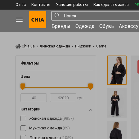
О нас
Контакты
Условия работы
Как сделать заказ
РЕ
Бренды
Одежда
Обувь
Аксесс
Chia.ua
»
Женская одежда
»
Пиджаки
»
Garne
Фильтры
Цена
-
грн.
Категории
Женская одежда
(9857)
Мужская одежда
(69)
Детская одежда
(1059)