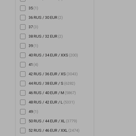
35
(1)
Шорты
(196)
36 RUS / 30 EUR
(2)
Шубы
(14)
37
(3)
Юбки
(522)
38 RUS / 32 EUR
(2)
39
(1)
40 RUS / 34 EUR / XXS
(200)
41
(4)
42 RUS / 36 EUR / XS
(3043)
44 RUS / 38 EUR / S
(6282)
46 RUS / 40 EUR / M
(5867)
48 RUS / 42 EUR / L
(5331)
49
(1)
50 RUS / 44 EUR / XL
(3779)
52 RUS / 46 EUR / XXL
(2474)