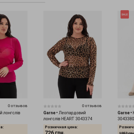
0 отзывов
0 отзывов
й лонгслів
Garne
•
Леопардовий
Garne
•
лонгслів HEART 3043374
304338
а:
Розничная цена:
Рознич
726
грн.
1952
гр