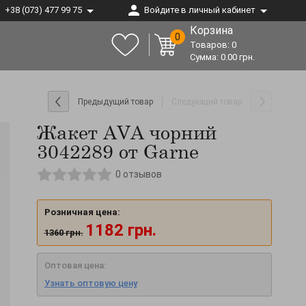
+38 (073) 477 99 75
Войдите в личный кабинет
Корзина
0
Товаров:
0
Сумма:
0.00
грн.
Предыдущий товар
Следующий товар
Жакет AVA чорний
3042289 от Garne
0
отзывов
Розничная цена:
1182
грн.
1360
грн.
Оптовая цена:
Узнать оптовую цену