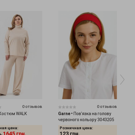
0 отзывов
0 отзывов
Костюм WALK
Garne
•
Пов'язка на голову
0
червоного кольору 3043205
ная цена:
Розничная цена:
1645
грн.
123
грн.
н.