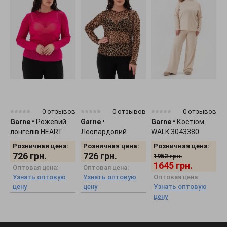
0 отзывов
0 отзывов
0 отзывов
Garne
•
Рожевий
Garne
•
Garne
•
Костюм
G
лонгслів HEART
Леопардовий
WALK 3043380
г
3043373
лонгслів HEART
к
Розничная цена:
Розничная цена:
Розничная цена:
3043374
726
грн.
726
грн.
1952
грн.
1645
грн.
Оптовая цена:
Оптовая цена:
Узнать оптовую
Узнать оптовую
Оптовая цена:
цену
цену
Узнать оптовую
цену