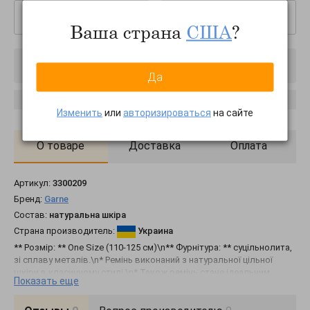
–
+
Ваша страна
США
?
Товар отключен
Да
Сообщить о появлении
Изменить
или
авторизироваться
на сайте
О товаре
Доставка
Оплата
Артикул:
3300209
Бренд:
Garne
Состав:
натуральна шкіра
Страна производитель:
Украина
** Розмір: ** One Size (110-125 cм)\n** Фурнітура: ** суцільнолита,
зі сплаву металів.\n* Ремінь виконаний з натуральної цільної
шкіри в класичному стилі.\n* Також ремінь стане ідеальним
Показать еще
подарунком, який нагадуватиме про вас щодня.\n* Всі ремені
нашого виробництва обробляються італійськими лаками та
фарбами, тому такий ремінь не линяє на одяг, зносостійкий та