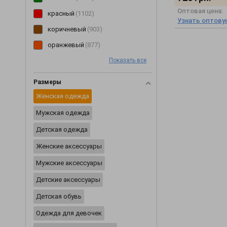
Оптовая цена:
Перчатки
(2)
красный
(1102)
Узнать оптову
Пиджаки
(233)
коричневый
(903)
Пижамы
(62)
оранжевый
(877)
Пинетки
(8)
Показать все
розовый
(850)
Платья
(3354)
голубой
(749)
Размеры
Плащи
(6)
желтый
(599)
Женская одежда
Пледы
(29)
мультиколор
(495)
Мужская одежда
Ползунки
(46)
бирюзовый
(123)
Детская одежда
Постельное белье
(2)
салатовый
(86)
Женские аксессуары
Пояса и ремни
(20)
Мужские аксессуары
Разное
(2422)
Детские аксессуары
Рубашки
(354)
Детская обувь
Сарафаны
(202)
Одежда для девочек
Свитеры
(229)