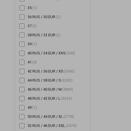
35
(1)
Шорты
(196)
36 RUS / 30 EUR
(2)
Шубы
(14)
37
(3)
Юбки
(522)
38 RUS / 32 EUR
(2)
39
(1)
40 RUS / 34 EUR / XXS
(200)
41
(4)
42 RUS / 36 EUR / XS
(3042)
44 RUS / 38 EUR / S
(6282)
46 RUS / 40 EUR / M
(5869)
48 RUS / 42 EUR / L
(5333)
49
(1)
50 RUS / 44 EUR / XL
(3778)
52 RUS / 46 EUR / XXL
(2474)