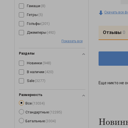
Гамаши
(8)
Скачать все ф
Гетры
(5)
Гольфы
(201)
Отзывы
0
Джемперы
(492)
Показать все
Джинсы
(64)
Джоггеры
(7)
Разделы
Жилетки
(153)
Новинки
(948)
Капри
(89)
В наличии
(420)
Кардиганы
(255)
Sale
(3277)
Еще никто не о
Кеды
(3)
Кепки
(190)
Размерность
Все
(13034)
Комбинезоны
(245)
Стандартные
(12285)
Комплекты
(268)
Новинк
Батальные
(3304)
Корсеты
(63)