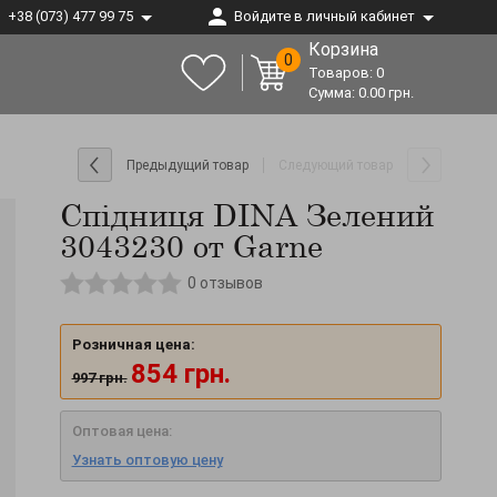
+38 (073) 477 99 75
Войдите в личный кабинет
Корзина
0
Товаров:
0
Сумма:
0.00
грн.
Предыдущий товар
Следующий товар
Спідниця DINA Зелений
3043230 от Garne
0
отзывов
Розничная цена:
854
грн.
997
грн.
Оптовая цена:
Узнать оптовую цену