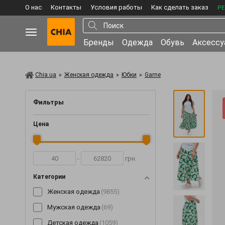
О нас
Контакты
Условия работы
Как сделать заказ
РЕ
Бренды
Одежда
Обувь
Аксесс
Chia.ua
»
Женская одежда
»
Юбки
»
Garne
Фильтры
Цена
-
грн.
Категории
Женская одежда
(9855)
Мужская одежда
(69)
Детская одежда
(1059)