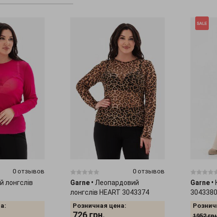
0 отзывов
0 отзывов
й лонгслів
Garne
•
Леопардовий
Garne
•
лонгслів HEART 3043374
304338
а:
Розничная цена:
Рознич
726
грн.
1952
гр