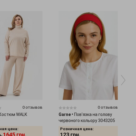
0 отзывов
0 отзывов
Костюм WALK
Garne
•
Пов'язка на голову
0
червоного кольору 3043205
ная цена:
Розничная цена:
1645
грн.
123
грн.
н.