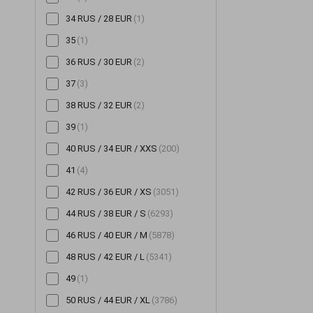
34 RUS / 28 EUR
(1)
Шорты
(196)
35
(1)
Шубы
(14)
36 RUS / 30 EUR
(2)
Юбки
(522)
37
(3)
38 RUS / 32 EUR
(2)
39
(1)
40 RUS / 34 EUR / XXS
(200)
41
(4)
42 RUS / 36 EUR / XS
(3051)
44 RUS / 38 EUR / S
(6293)
46 RUS / 40 EUR / M
(5878)
48 RUS / 42 EUR / L
(5341)
49
(1)
50 RUS / 44 EUR / XL
(3786)