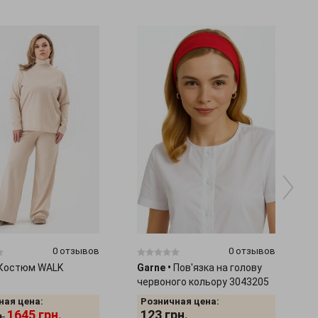
0 отзывов
0 отзывов
Костюм WALK
Garne
•
Пов'язка на голову
0
червоного кольору 3043205
ная цена:
Розничная цена:
1645
грн.
123
грн.
н.