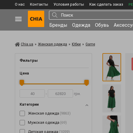
О нас
Контакты
Условия работы
Как сделать заказ
РЕ
Бренды
Одежда
Обувь
Аксесс
Chia.ua
»
Женская одежда
»
Юбки
»
Garne
Фильтры
Цена
-
грн.
Категории
Женская одежда
(9863)
Мужская одежда
(69)
Детская одежда
(1059)