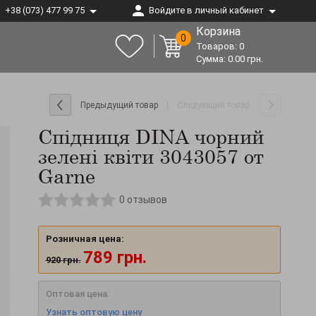
+38 (073) 477 99 75
Войдите в личный кабинет
Корзина
0
Товаров:
0
Сумма:
0.00
грн.
Предыдущий товар
Следующий товар
Спідниця DINA чорний
зелені квіти 3043057 от
Garne
0
отзывов
Розничная цена:
789
грн.
920
грн.
Оптовая цена:
Узнать оптовую цену