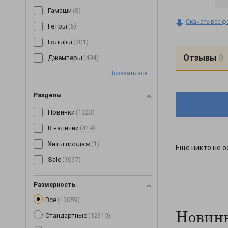
Гамаши
(8)
Скачать все ф
Гетры
(5)
Гольфы
(201)
Отзывы
0
Джемперы
(494)
Показать все
Джинсы
(64)
Джоггеры
(7)
Разделы
Жилетки
(153)
Новинки
(1323)
Капри
(89)
В наличии
(419)
Кардиганы
(258)
Хиты продаж
(1)
Еще никто не о
Кеды
(3)
Sale
(3037)
Кепки
(190)
Комбинезоны
(245)
Размерность
Все
(13059)
Комплекты
(268)
Новинк
Стандартные
(12310)
Корсеты
(63)