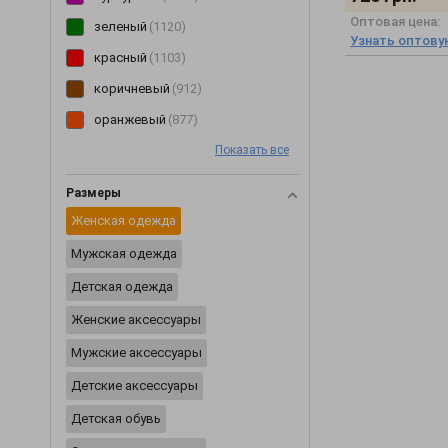
Оптовая цена:
Перчатки
(2)
зеленый
(1120)
Узнать оптову
Пиджаки
(233)
красный
(1103)
Пижамы
(62)
коричневый
(912)
Пинетки
(8)
оранжевый
(877)
Платья
(3354)
Показать все
розовый
(850)
Плащи
(6)
голубой
(750)
Размеры
Пледы
(29)
желтый
(600)
Женская одежда
Ползунки
(46)
мультиколор
(495)
Мужская одежда
Постельное белье
(2)
бирюзовый
(123)
Детская одежда
Пояса и ремни
(20)
салатовый
(86)
Женские аксессуары
Разное
(2425)
Мужские аксессуары
Рубашки
(354)
Детские аксессуары
Сарафаны
(202)
Детская обувь
Свитеры
(229)