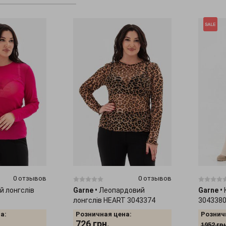
0 отзывов
0 отзывов
й лонгслів
Garne
•
Леопардовий
Garne
•
лонгслів HEART 3043374
304338
а:
Розничная цена:
Рознич
726
грн.
1952
гр