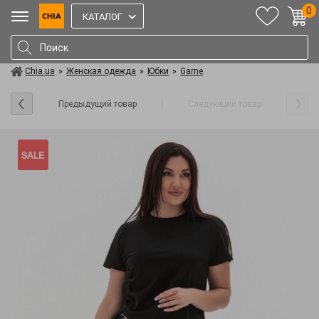
0
КАТАЛОГ
Chia.ua
»
Женская одежда
»
Юбки
»
Garne
Предыдущий товар
Следующий товар