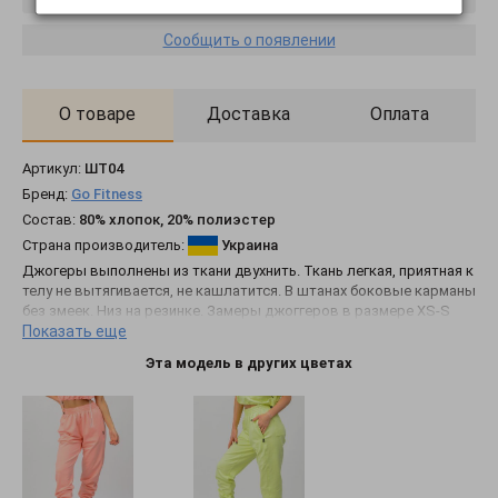
Сообщить о появлении
О товаре
Доставка
Оплата
Артикул:
ШТ04
Бренд:
Go Fitness
Состав:
80% хлопок, 20% полиэстер
Страна производитель:
Украина
Джогеры выполнены из ткани двухнить. Ткань легкая, приятная к
телу не вытягивается, не кашлатится. В штанах боковые карманы
без змеек. Низ на резинке. Замеры джоггеров в размере XS-S
Показать еще
(длина по боковому шву 98,7 см., ширина в районе бедер 52 см.)
M-L (длина по боковому шву 101см., ширина в районе бедер 55
Эта модель в других цветах
см.) XL-XXl (длина по боковому шву 102.5 см, ширина в районе
бедер 58 см.)