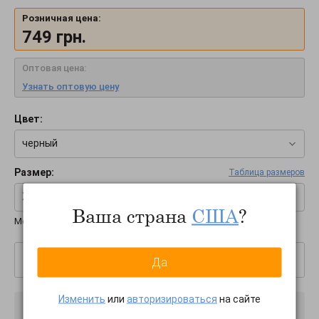
Розничная цена:
749
грн.
Оптовая цена:
Узнать оптовую цену
Цвет:
черный
Размер:
Таблица размеров
XS-S
Ваша страна
США
?
Международные размеры:
S-M-L
–
+
Да
Изменить
или
авторизироваться
на сайте
Товар отключен