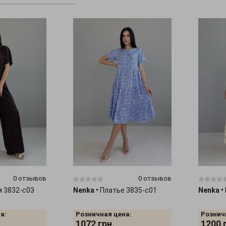
0 отзывов
0 отзывов
 3832-c03
Nenka
•
Платье 3835-c01
Nenka
•
а:
Розничная цена:
Рознич
1072
грн.
1200