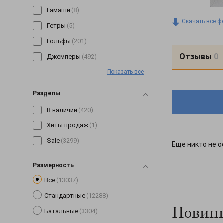
Гамаши
(8)
Скачать все ф
Гетры
(5)
Гольфы
(201)
Отзывы
0
Джемперы
(492)
Показать все
Джинсы
(64)
Джоггеры
(7)
Разделы
Жилетки
(153)
В наличии
(420)
Капри
(89)
Хиты продаж
(1)
Кардиганы
(255)
Sale
(3299)
Еще никто не о
Кеды
(3)
Кепки
(190)
Размерность
Все
(13037)
Комбинезоны
(245)
Стандартные
(12288)
Комплекты
(268)
Новинк
Батальные
(3304)
Корсеты
(63)