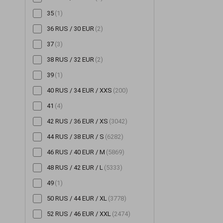
35
(1)
Шорты
(196)
36 RUS / 30 EUR
(2)
Шубы
(14)
37
(3)
Юбки
(522)
38 RUS / 32 EUR
(2)
39
(1)
40 RUS / 34 EUR / XXS
(200)
41
(4)
42 RUS / 36 EUR / XS
(3042)
44 RUS / 38 EUR / S
(6282)
46 RUS / 40 EUR / M
(5869)
48 RUS / 42 EUR / L
(5333)
49
(1)
50 RUS / 44 EUR / XL
(3778)
52 RUS / 46 EUR / XXL
(2474)