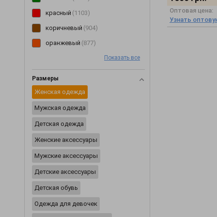
Оптовая цена:
Перчатки
(2)
красный
(1103)
Узнать оптову
Пиджаки
(233)
коричневый
(904)
Пижамы
(62)
оранжевый
(877)
Пинетки
(8)
Показать все
розовый
(850)
Платья
(3354)
голубой
(749)
Размеры
Плащи
(6)
желтый
(599)
Женская одежда
Пледы
(29)
мультиколор
(495)
Мужская одежда
Ползунки
(46)
бирюзовый
(123)
Детская одежда
Постельное белье
(2)
салатовый
(86)
Женские аксессуары
Пояса и ремни
(20)
Мужские аксессуары
Разное
(2422)
Детские аксессуары
Рубашки
(354)
Детская обувь
Сарафаны
(202)
Одежда для девочек
Свитеры
(229)