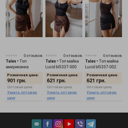
0 отзывов
0 отзывов
0 отзывов
Tales
•
Топ
Tales
•
Топ майка
Tales
•
Топ майка
T
американка
Lucid bl5337-000
Lucid bl5337-002
L
Celesta bl5338-000
Розничная цена:
Розничная цена:
Розничная цена:
901
грн.
621
грн.
621
грн.
Оптовая цена:
Оптовая цена:
Оптовая цена:
Узнать оптовую
Узнать оптовую
Узнать оптовую
цену
цену
цену