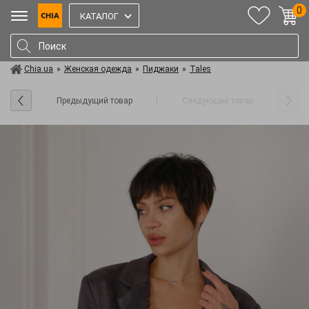
0
КАТАЛОГ
Chia.ua
»
Женская одежда
»
Пиджаки
»
Tales
Предыдущий товар
Следующий товар