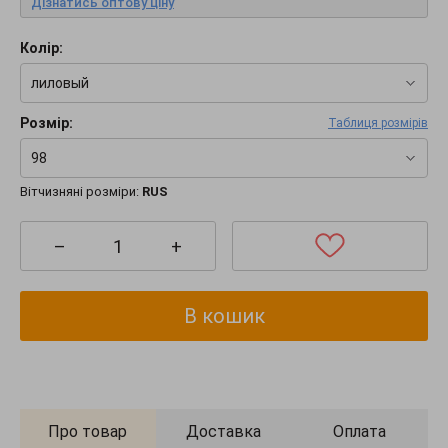
Дізнатись оптову ціну
Колір:
лиловый
Розмір:
Таблиця розмірів
98
Вітчизняні розміри:
RUS
–
+
В кошик
Про товар
Доставка
Оплата