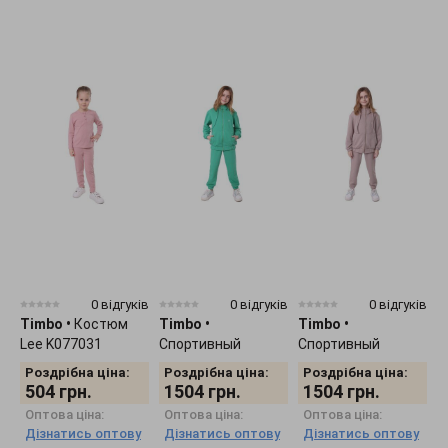
0 відгуків
0 відгуків
0 відгуків
Timbo
•
Костюм
Timbo
•
Timbo
•
T
Lee K077031
Спортивный
Спортивный
L
костюм Joe
костюм Joe
Роздрібна ціна:
Роздрібна ціна:
Роздрібна ціна:
K077321
K077352
504
грн.
1504
грн.
1504
грн.
Оптова ціна:
Оптова ціна:
Оптова ціна:
Дізнатись оптову
Дізнатись оптову
Дізнатись оптову