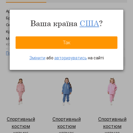
Артикул:
K071664
Бренд:
Timbo
Ваша країна
США
?
Склад:
90% хлопок, 10% ПЭ
Країна виробництва:
Україна
Модельеры ТМ Timbo разработали спортивный костюм,
Так
который станет любимой и незаменимой вещью в гардеробе
Вашего ребенка. В производстве данной модели мы используем
Показать еще
высококачественный турецкий хлопок премиум качества
Змінити
або
авторизуватись
на сайті
(трехнитка с начесом на хлопковой основе). Худи свободного
Ця модель в інших кольорах
силуэта оверсайз с удлинённой задней частью, удобным
карманом кенгуру спереди и спущенным рукавом. Двойной
капюшон надежно защитит от холодного воздуха и ветра. Рукава
и низ кофты оснащены резинкой. Штаны джоггеры с удобными
боковыми карманами. Пояс и низ штанов фиксируются резинкой.
Завершением образа служат декоративные строчки, которые
придают уникальный вид подчеркивая стиль и ткань.
Спортивный
Спортивный
Спортивный
костюм
костюм
костюм