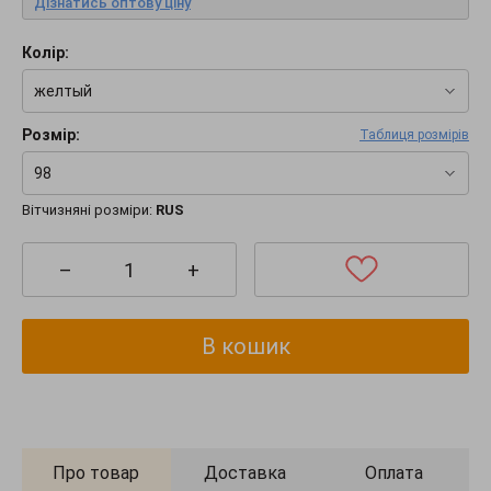
Дізнатись оптову ціну
Колір:
желтый
Розмір:
Таблиця розмірів
98
Вітчизняні розміри:
RUS
–
+
В кошик
Про товар
Доставка
Оплата