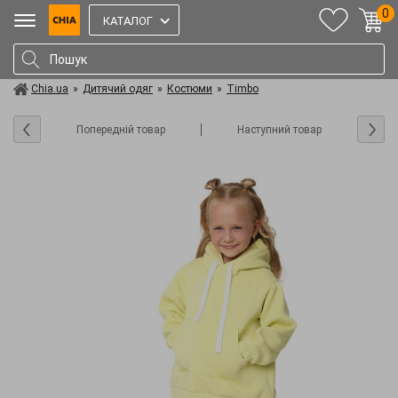
0
КАТАЛОГ
Chia.ua
»
Дитячий одяг
»
Костюми
»
Timbo
Попередній товар
Наступний товар