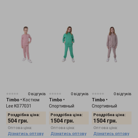
0 відгуків
0 відгуків
0 відгуків
Timbo
•
Костюм
Timbo
•
Timbo
•
T
Lee K077031
Спортивный
Спортивный
L
костюм Joe
костюм Joe
Роздрібна ціна:
Роздрібна ціна:
Роздрібна ціна:
K077321
K077352
504
грн.
1504
грн.
1504
грн.
Оптова ціна:
Оптова ціна:
Оптова ціна:
Дізнатись оптову
Дізнатись оптову
Дізнатись оптову