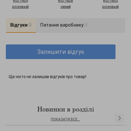
K071435
K071626
K071633
розовый
синий
розовый
Відгуки
0
Питання виробнику
0
Залишити відгук
Ще ніхто не залишав відгуків про товар!
Новинки в розділі
ПОКАЗАТИ ВСЕ...