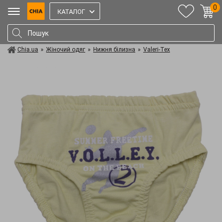
0
КАТАЛОГ
Chia.ua
»
Жіночий одяг
»
Нижня білизна
»
Valeri-Tex