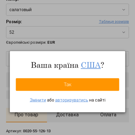
салатовый
Розмір:
Таблиця розмірів
52
Європейські розміри:
EUR
–
+
Ваша країна
США
?
Товар вимкнено
Так
Повідомити про наявність
Змінити
або
авторизуватись
на сайті
Про товар
Доставка
Оплата
Артикул:
0020-55-126-13