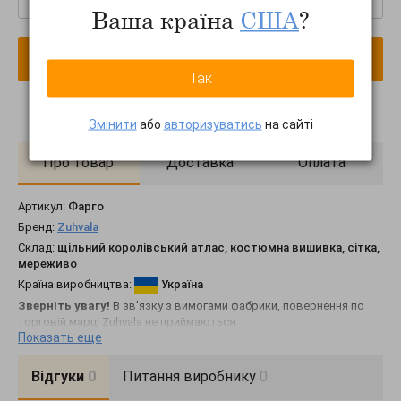
Ваша країна
США
?
В кошик
Так
Змінити
або
авторизуватись
на сайті
Про товар
Доставка
Оплата
Артикул:
Фарго
Бренд:
Zuhvala
Склад:
щільний королівський атлас, костюмна вишивка, сітка,
мереживо
Країна виробництва:
Україна
Зверніть увагу!
В зв'язку з вимогами фабрики, повернення по
торговій марці Zuhvala не приймаються
Показать еще
• Довжина сукні з бретелями – 115 см
Довжина спідниці від талії – 78 см
Відгуки
0
Питання виробнику
0