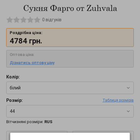
Сукня Фарго от Zuhvala
0
відгуків
Роздрібна ціна:
4784
грн.
Оптова ціна:
Дізнатись оптову ціну
Колір:
білий
Розмір:
Таблиця розмірів
44
Вітчизняні розміри:
RUS
–
+