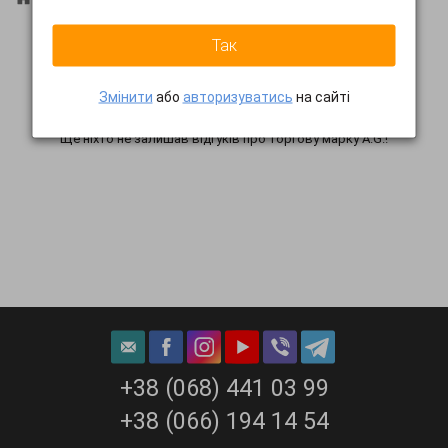
Так
Залишити відгук
Змінити
або
авторизуватись
на сайті
Ще ніхто не залишав відгуків про торгову марку A.G.!
+38 (068) 441 03 99
+38 (066) 194 14 54