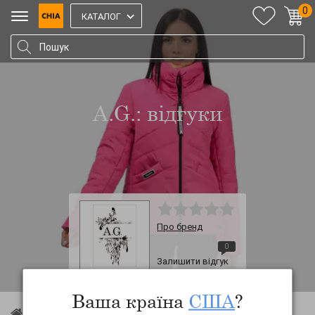
0
КАТАЛОГ
A.G.: відгуки
Про бренд
0
Залишити відгук
Ваша країна
США
?
Chia.ua
»
Жіночий одяг
»
A.G.
»
Відгуки