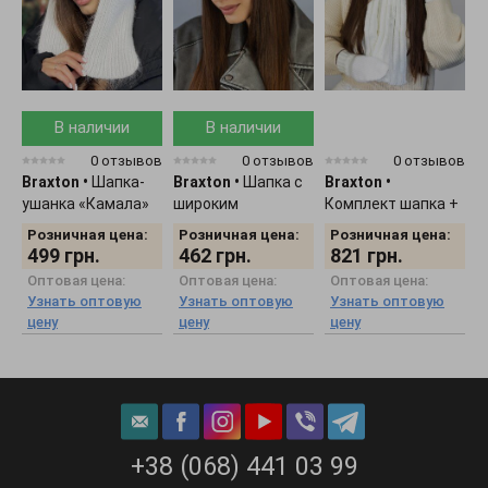
В наличии
В наличии
0 отзывов
0 отзывов
0 отзывов
Braxton
•
Шапка-
Braxton
•
Шапка с
Braxton
•
B
ушанка «Камала»
широким
Комплект шапка +
К
4725
отворотом "Кьяра"
шарф + рукавички
7
Розничная цена:
Розничная цена:
Розничная цена:
5167
женский 5309
499
грн.
462
грн.
821
грн.
Оптовая цена:
Оптовая цена:
Оптовая цена:
Узнать оптовую
Узнать оптовую
Узнать оптовую
цену
цену
цену
+38 (068) 441 03 99