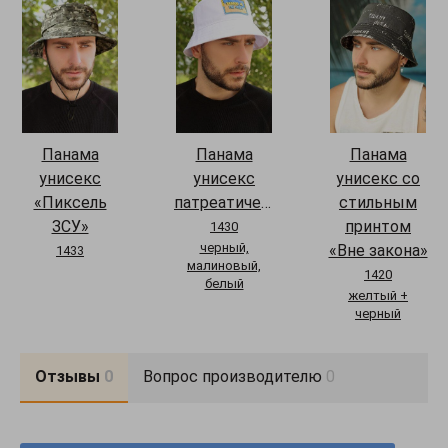
Панама
Панама
Панама
унисекс
унисекс
унисекс со
«Пиксель
патреатическая
стильным
ЗСУ»
принтом
1430
черный,
«Вне закона»
1433
малиновый,
1420
белый
желтый +
черный
Отзывы
0
Вопрос производителю
0