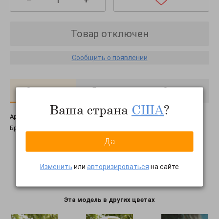
Товар отключен
Сообщить о появлении
О товаре
Доставка
Оплата
Ваша страна
США
?
Артикул:
1432
Бренд:
Braxton
Да
Изменить
или
авторизироваться
на сайте
Эта модель в других цветах