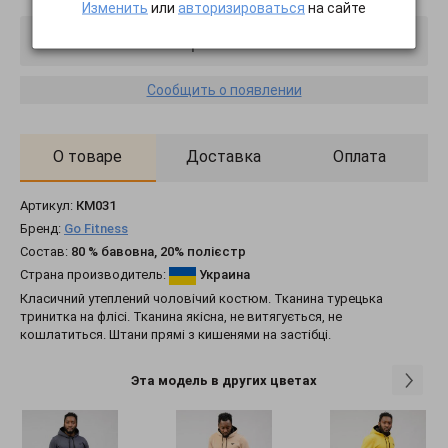
Изменить
или
авторизироваться
на сайте
Товар отключен
Сообщить о появлении
О товаре
Доставка
Оплата
Артикул:
КМ031
Бренд:
Go Fitness
Состав:
80 % бавовна, 20% полієстр
Страна производитель:
Украина
Класичний утеплений чоловічий костюм. Тканина турецька
тринитка на флісі. Тканина якісна, не витягується, не
кошлатиться. Штани прямі з кишенями на застібці.
Эта модель в других цветах