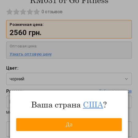
КМ031 от Go Fitness
0
отзывов
Розничная цена:
2560
грн.
Оптовая цена:
Узнать оптовую цену
Цвет:
чорний
Размер:
Таблица размеров
Ваша страна
США
?
M
Международные размеры:
S-M-L
Да
–
+